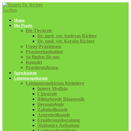
Home
Die Praxis
Die Tierärzte
Dr. med. vet. Andreas Richter
Dr. med. vet. Kerstin Richter
Unser Praxisteam
Praxisorganisation
So finden Sie uns
Kontakt
Praxisrundgang
Sprechzeiten
Leistungsspektrum
Leistungsspektrum Kleintiere
Innere Medizin
Chirurgie
Bildgebende Diagnostik
Dermatologie
Zahnheilkunde
Augenheilkunde
Ernährungsberatung
Stationäre Aufnahme
Sachkundeprüfung