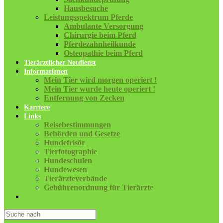
Hausbesuche
Leistungsspektrum Pferde
Ambulante Versorgung
Chirurgie beim Pferd
Pferdezahnheilkunde
Osteopathie beim Pferd
Tierärztlicher Notdienst
Informationen
Mein Tier wird morgen operiert !
Mein Tier wurde heute operiert !
Entfernung von Zecken
Karriere
Links
Reisebestimmungen
Behörden und Gesetze
Hundefrisör
Tierfotographie
Hundeschulen
Hundewesen
Tierärzteverbände
Gebührenordnung für Tierärzte