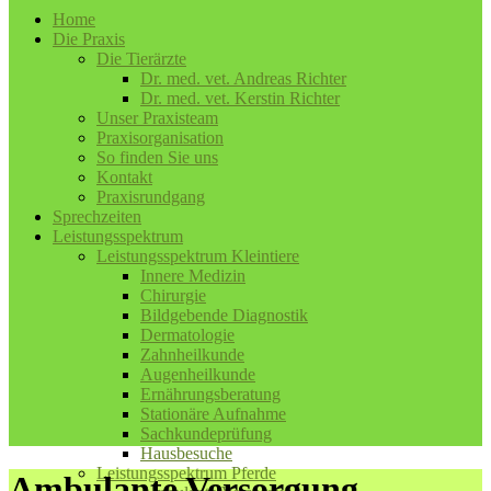
Home
Die Praxis
Die Tierärzte
Dr. med. vet. Andreas Richter
Dr. med. vet. Kerstin Richter
Unser Praxisteam
Praxisorganisation
So finden Sie uns
Kontakt
Praxisrundgang
Sprechzeiten
Leistungsspektrum
Leistungsspektrum Kleintiere
Innere Medizin
Chirurgie
Bildgebende Diagnostik
Dermatologie
Zahnheilkunde
Augenheilkunde
Ernährungsberatung
Stationäre Aufnahme
Sachkundeprüfung
Hausbesuche
Leistungsspektrum Pferde
Ambulante Versorgung